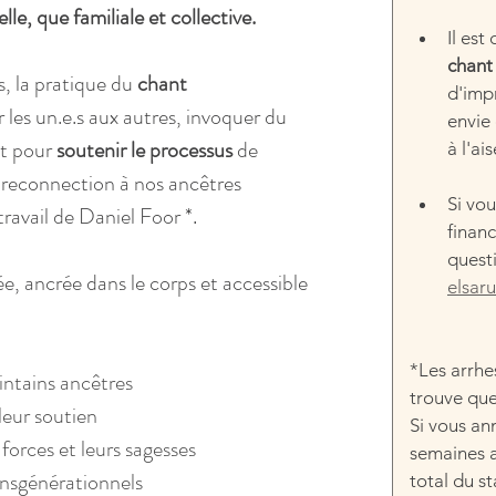
le, que familiale et collective.
Il est
chant
, la pratique du 
chant 
d'imp
 les un.e.s aux autres, invoquer du 
envie 
t pour 
soutenir le processus 
de 
à l'ai
e reconnection à nos ancêtres 
Si vou
 travail de Daniel Foor 
*.
finan
questi
e, ancrée dans le corps et accessible 
elsar
*Les arrhe
intains ancêtres
trouve que
leur soutien
Si vous an
forces et leurs sagesses
semaines a
ansgénérationnels
total du s