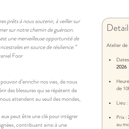
 prêts à nous soutenir, à veiller sur 
Detail
er sur notre chemin de guérison. 
est une merveilleuse opportunité de 
Atelier de 
cestrales en source de résilience.”  
aniel Foor
Dates 
2026
e pouvoir d’enrichir nos vies, de nous 
Heure
de 10
rir des blessures qui se répètent de 
s nous attendent au seuil des mondes, 
Lieu : 
 eux peut être une clé pour intégrer 
Prix : 
lignées, contribuant ainsi à une
au mom