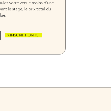
nulez votre venue moins d'une 
nt le stage, le prix total du 
due.
  >INSCRIPTION ICI   