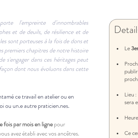
rte l'empreinte d'innombrables 
Detail
hes et de deuils, de résilience et de 
es sont porteuses à la fois de dons et 
Le 
3e
s premiers chapitres de notre histoire 
de s'engager dans ces héritages peut 
Procha
façon dont nous évoluons dans cette 
publir
proch
Lieu : 
ntamé ce travail en atelier ou en 
sera e
oi ou un.e autre 
praticien.nes.
Heure
e fois par mois en ligne 
pour 
 vous avez établi avec vos ancêtres. 
Ce ce