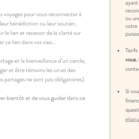
ayant 
reconn
des voyages pour vous reconnecter à 
ou une
 leur bénédiction ou leur soutien, 
votre 
 le lien et recevoir de la clarté sur 
puisse
ce lien dans vos vies...
Tarifs 
artage et la bienveillance d’un cercle, 
vous. 
er et être témoins les 
un.es
 des 
conta
les partages ne sont pas obligatoires). 
Si vou
er bientôt et de vous guider dans ce 
finan
questi
elsar