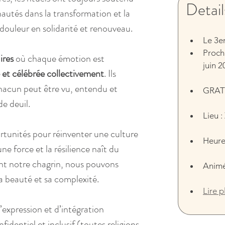
Detail
autés dans la transformation et la 
douleur en solidarité et renouveau.
Le 3e
Procha
ires
 où chaque émotion est 
juin 2
e et célébrée collectivement
. Ils 
hacun peut être vu, entendu et 
GRAT
e deuil.
Lieu 
rtunités pour réinventer une culture 
Heure:
ne force et la résilience naît du 
nt notre chagrin, nous pouvons 
Animé
a beauté et sa complexité.
Lire p
xpression et d’intégration 
fidentiel et inclusif (toutes religions, 