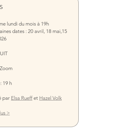
s 
me lundi du mois à 19h
ines dates : 20 avril, 18 mai,15 
026
UIT
: Zoom
 19 h 
 par 
Elsa Rueff
 et 
Hazel Volk
lus >