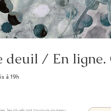
 deuil / En ligne. 
is à 19h
res, les rituels ont toujours soutenu 