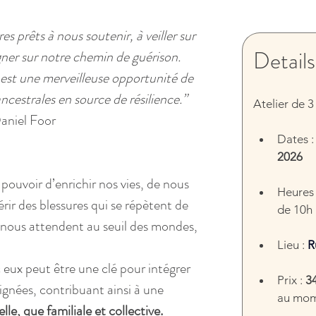
 prêts à nous soutenir, à veiller sur 
Details
er sur notre chemin de guérison. 
est une merveilleuse opportunité de 
cestrales en source de résilience.”  
Atelier de 3 
aniel Foor
Dates :
2026
e pouvoir d’enrichir nos vies, de nous 
Heures 
rir des blessures qui se répètent de 
de 10h 
s nous attendent au seuil des mondes, 
Lieu : 
R
 eux peut être une clé pour intégrer 
Prix : 
3
lignées, contribuant ainsi à une
au mome
le, que familiale et collective.