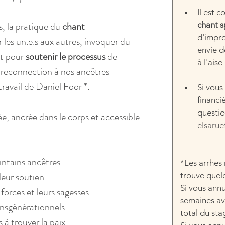
Il est 
, la pratique du 
chant 
chant 
d'impro
 les un.e.s aux autres, invoquer du 
envie d
t pour 
soutenir le processus 
de 
à l'ais
e reconnection à nos ancêtres 
 travail de Daniel Foor 
*.
Si vous
financi
questio
e, ancrée dans le corps et accessible 
elsarue
intains ancêtres
*Les arrhes 
leur soutien
trouve quel
Si vous ann
forces et leurs sagesses
semaines ava
ansgénérationnels
total du sta
 à trouver la paix