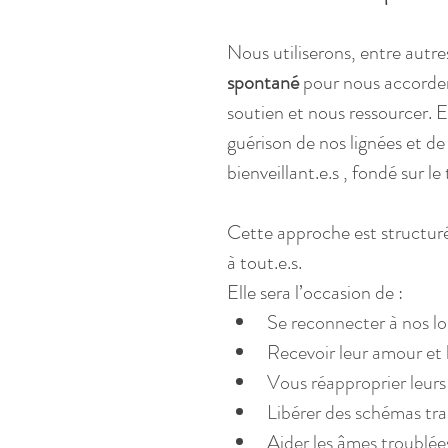
Nous utiliserons, entre autres
spontané
 pour nous accorder
soutien et nous ressourcer. E
guérison de nos lignées et d
bienveillant.e.s , fondé sur le
Cette approche est structuré
à tout.e.s.
Elle sera l’occasion de :
Se reconnecter à nos lo
Recevoir leur amour et 
Vous réapproprier leurs 
Libérer des schémas tr
Aider les âmes troublées