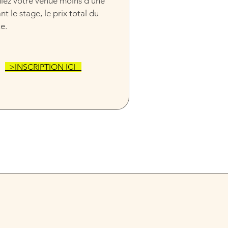
ulez votre venue moins d'une 
t le stage, le prix total du 
e.
  >INSCRIPTION ICI   