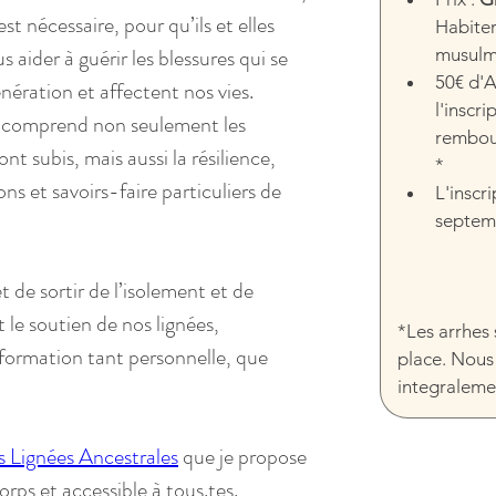
est nécessaire, pour qu’ils et elles 
Habiter
 aider à guérir les blessures qui se 
musulm
50€ d'A
nération et affectent nos vies.
l'inscr
 comprend non seulement les 
rembour
t subis, mais aussi la résilience, 
*
ons et savoirs-faire particuliers de 
L'inscr
septem
 de sortir de l’isolement et de 
t le soutien de nos lignées, 
*Les arrhes 
sformation tant personnelle, que 
place. Nous
integraleme
s Lignées Ancestrales
 que je propose 
orps et accessible à tous.tes.  