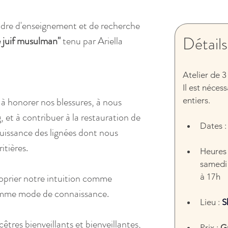
 cadre d'enseignement et de recherche 
Détails
e juif musulman"
 tenu par Ariella 
Atelier de 3 
Il est néces
 à honorer nos blessures, à nous 
entiers.
, et à contribuer à la restauration de 
Dates :
a puissance des lignées dont nous 
itières.
Heures 
samedi 
oprier notre intuition comme 
à 17h
 comme mode de connaissance.
Lieu : 
S
tres bienveillants et bienveillantes, 
Prix : 
Gr