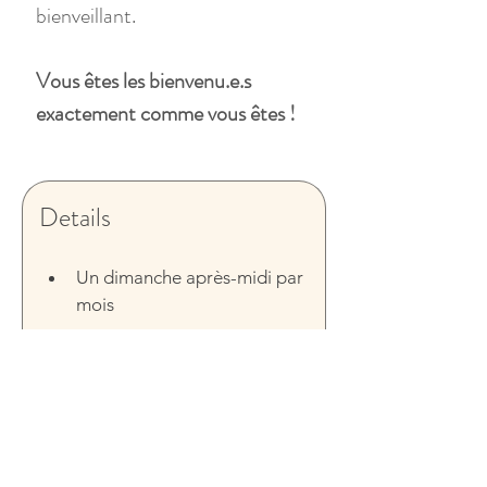
bienveillant.
Vous êtes les bienvenu.e.s 
exactement comme vous êtes !
Details 
Un dimanche après-midi par 
mois 
Dates :
24 mai 
Heure: de 
14 à 17h
Lieu : 
Rue Labat. 75018. 