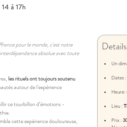
 14 à 17h
Details
ffrance pour le monde, c'est notre 
interdépendance absolue avec toute 
Un dim
res,
 les rituels ont toujours soutenu 
Dates :
autés autour de l'expérience 
Heure: 
illir ce tourbillon d’émotions - 
Lieu : 
T
thie.
mble cette expérience douloureuse, 
Prix : 
3