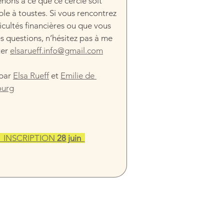
nons à ce que ce cercle soit 
ble à toustes. Si vous rencontrez 
ficultés financières ou que vous 
s questions, n’hésitez pas à me 
er 
elsarueff.info@gmail.com
par 
Elsa Rueff
 et 
Emilie de 
ourg
>  INSCRIPTION 
28 juin  