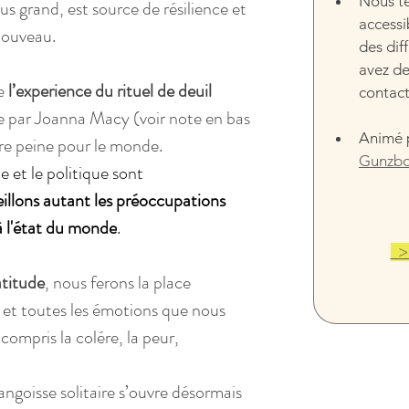
Nous te
s grand, est source de résilience et 
accessi
 nouveau.
des dif
avez de
e 
l’experience du rituel de deuil 
contact
e par Joanna Macy (voir note en bas 
Animé 
re peine pour le monde. 
Gunzb
 et le politique sont 
illons autant les préoccupations 
 à l'état du monde
.
  
atitude
, nous ferons la place 
et toutes les émotions que nous 
ompris la colére, la peur, 
angoisse solitaire s’ouvre désormais 